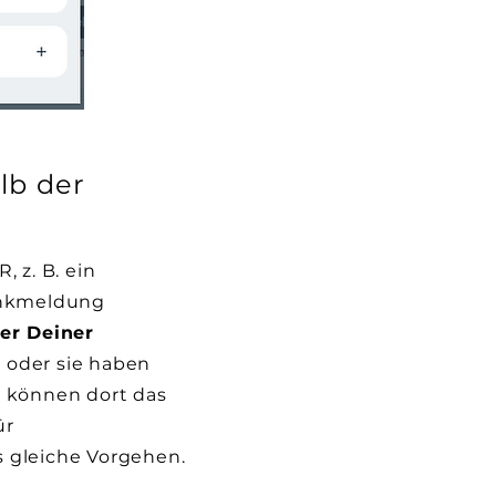
lb der
 z. B. ein
ankmeldung
er Deiner
 oder sie haben
d können dort das
ür
s gleiche Vorgehen.