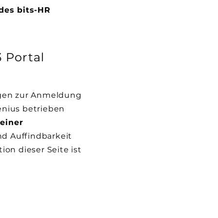
des bits-HR
 Portal
agen zur Anmeldung
enius betrieben
einer
und Auffindbarkeit
on dieser Seite ist