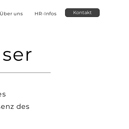
Kontakt
Über uns
HR-Infos
User
es
senz des