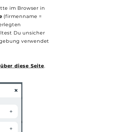
te im Browser in
e
(firmenname =
erlegten
ltest Du unsicher
Umgebung verwendet
g
über diese Seite
.